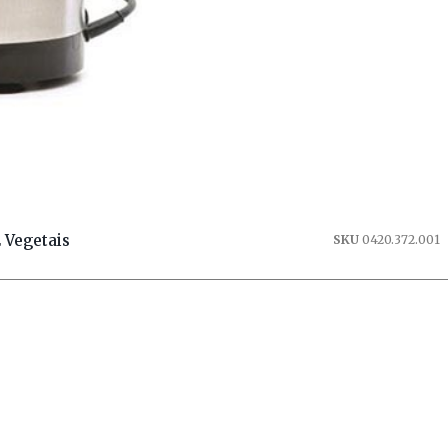
 Vegetais
SKU
0420.372.001