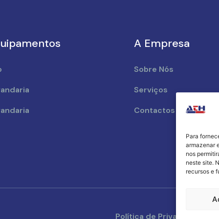
uipamentos
A Empresa
o
Sobre Nós
andaria
Serviços
andaria
Contactos
Para fornec
armazenar e
nos permiti
neste site. 
recursos e 
A
Política de Privacidade