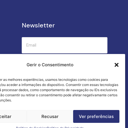
Newsletter
Submeter
Gerir o Consentimento
er as melhores experiências, usamos tecnologias como cookies para
Criamos a cozinha perfeita para o seu
/ou aceder a informações do dispositivo. Consentir com essas tecnologias
sucesso gastronómico!
rá processar dados, como comportamento de navegação ou IDs exclusivos
Não consentir ou retirar o consentimento pode afetar negativamante certos
funções.
ceitar
Recusar
Ver preferências
Termos e Condições
Livro de Reclamações