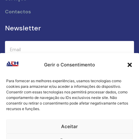
Contactos
Newsletter
Gerir o Consentimento
Submeter
Para fornecer as melhores experiências, usamos tecnologias como
cookies para armazenar e/ou aceder a informações do dispositivo.
Criamos a cozinha perfeita para o seu sucesso
Consentir com essas tecnologias nos permitirá processar dados, como
gastronómico!
comportamento de navegação ou IDs exclusivos neste site. Não
consentir ou retirar o consentimento pode afetar negativamante certos
recursos e funções.
Política de Privacidade
Aceitar
Termos e Condições