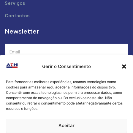
Serviços
Contactos
Newsletter
Gerir o Consentimento
Submeter
Para fornecer as melhores experiências, usamos tecnologias como
cookies para armazenar e/ou aceder a informações do dispositivo.
Criamos a cozinha perfeita para o seu sucesso
Consentir com essas tecnologias nos permitirá processar dados, como
gastronómico!
comportamento de navegação ou IDs exclusivos neste site. Não
consentir ou retirar o consentimento pode afetar negativamante certos
recursos e funções.
Política de Privacidade
Aceitar
Termos e Condições