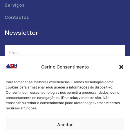
Serviços
Contactos
Newsletter
Gerir o Consentimento
Submeter
Para fornecer as melhores experiências, usamos tecnologias como
cookies para armazenar e/ou aceder a informações do dispositivo.
Criamos a cozinha perfeita para o seu sucesso
Consentir com essas tecnologias nos permitirá processar dados, como
gastronómico!
comportamento de navegação ou IDs exclusivos neste site. Não
consentir ou retirar o consentimento pode afetar negativamante certos
recursos e funções.
Política de Privacidade
Aceitar