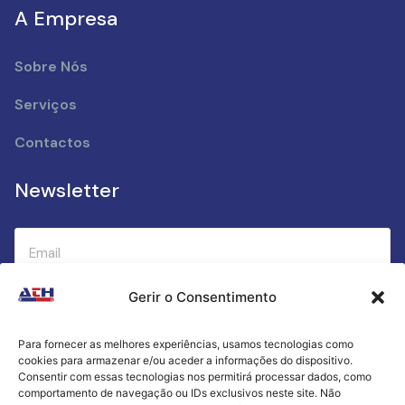
A Empresa
Sobre Nós
Serviços
Contactos
Newsletter
Gerir o Consentimento
Submeter
Para fornecer as melhores experiências, usamos tecnologias como
cookies para armazenar e/ou aceder a informações do dispositivo.
Criamos a cozinha perfeita para o seu sucesso
Consentir com essas tecnologias nos permitirá processar dados, como
gastronómico!
comportamento de navegação ou IDs exclusivos neste site. Não