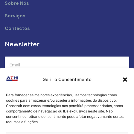
Sobre Nós
Serviços
Contactos
Newsletter
Gerir o Consentimento
Submeter
Para fornecer as melhores experiências, usamos tecnologias como
cookies para armazenar e/ou aceder a informações do dispositivo.
Criamos a cozinha perfeita para o seu sucesso
Consentir com essas tecnologias nos permitirá processar dados, como
gastronómico!
comportamento de navegação ou IDs exclusivos neste site. Não
consentir ou retirar o consentimento pode afetar negativamante certos
recursos e funções.