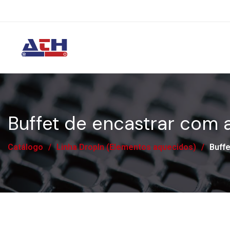
Buffet de encastrar com
Catálogo
/
Linha DropIn (Elementos aquecidos)
/
Buff