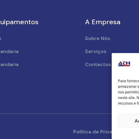
uipamentos
A Empresa
o
Sobre Nós
andaria
Serviços
andaria
Contactos
Para fornec
armazenar e
nos permiti
neste site. 
recursos e 
A
Política de Privacidade