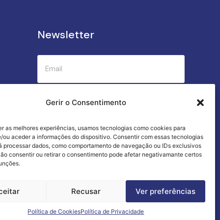
Newsletter
Submeter
Gerir o Consentimento
er as melhores experiências, usamos tecnologias como cookies para
Criamos a cozinha perfeita para o seu
/ou aceder a informações do dispositivo. Consentir com essas tecnologias
sucesso gastronómico!
rá processar dados, como comportamento de navegação ou IDs exclusivos
Não consentir ou retirar o consentimento pode afetar negativamante certos
funções.
ceitar
Recusar
Ver preferências
Termos e Condições
Livro de Reclamações
Política de Cookies
Política de Privacidade