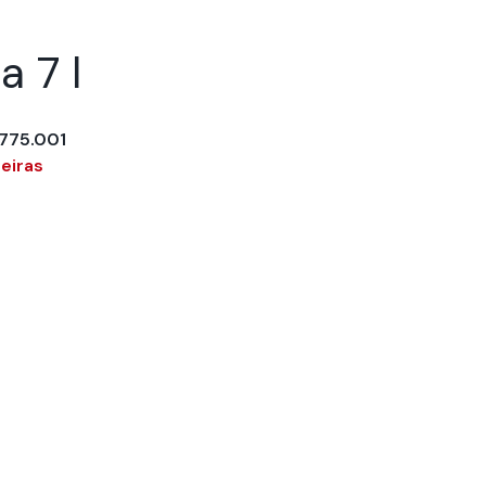
a 7 l
775.001
eiras