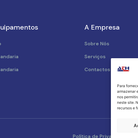
uipamentos
A Empresa
o
Sobre Nós
andaria
Serviços
andaria
Contactos
Para fornec
armazenar e
nos permiti
neste site. 
recursos e 
A
Política de Privacidade