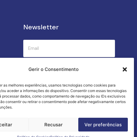
Newsletter
Submeter
Gerir o Consentimento
er as melhores experiências, usamos tecnologias como cookies para
Criamos a cozinha perfeita para o seu
/ou aceder a informações do dispositivo. Consentir com essas tecnologias
sucesso gastronómico!
rá processar dados, como comportamento de navegação ou IDs exclusivos
Não consentir ou retirar o consentimento pode afetar negativamante certos
funções.
ceitar
Recusar
Ver preferências
Termos e Condições
Livro de Reclamações