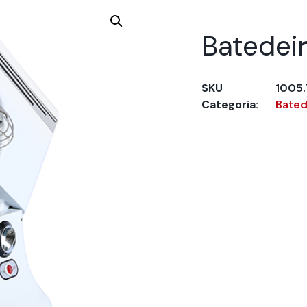
Batedeir
SKU
1005.
Categoria:
Bated