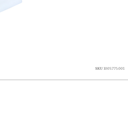
SKU
1005.775.001