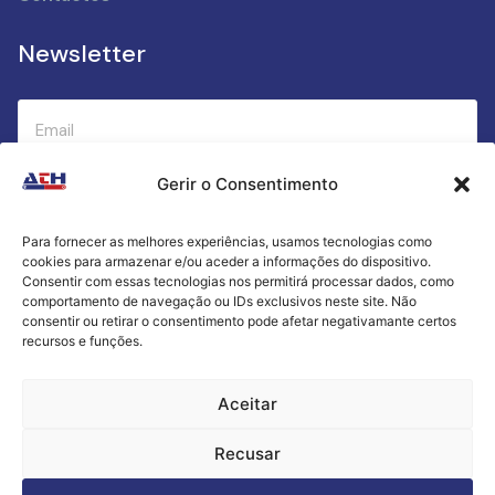
Newsletter
Gerir o Consentimento
Submeter
Para fornecer as melhores experiências, usamos tecnologias como
cookies para armazenar e/ou aceder a informações do dispositivo.
Criamos a cozinha perfeita para o seu sucesso
Consentir com essas tecnologias nos permitirá processar dados, como
gastronómico!
comportamento de navegação ou IDs exclusivos neste site. Não
consentir ou retirar o consentimento pode afetar negativamante certos
recursos e funções.
Política de Privacidade
Aceitar
Termos e Condições
Recusar
Livro de Reclamações