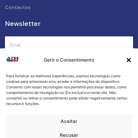
Contactos
Newsletter
Gerir o Consentimento
Submeter
Para fornecer as melhores experiências, usamos tecnologias como
cookies para armazenar e/ou aceder a informações do dispositivo.
Criamos a cozinha perfeita para o seu sucesso
Consentir com essas tecnologias nos permitirá processar dados, como
gastronómico!
comportamento de navegação ou IDs exclusivos neste site. Não
consentir ou retirar o consentimento pode afetar negativamante certos
recursos e funções.
Política de Privacidade
Aceitar
Termos e Condições
Recusar
Livro de Reclamações