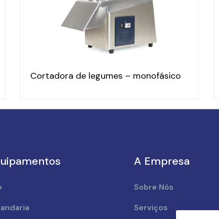
Cortadora de legumes – monofásico
uipamentos
A Empresa
o
Sobre Nós
andaria
Serviços