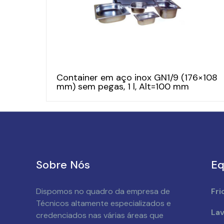
Container em aço inox GN1/9 (176×108
mm) sem pegas, 1 l, Alt=100 mm
Sobre Nós
Eq
Dispomos no quadro da empresa de
Fri
Técnicos altamente especializados e
Lav
credenciados nas várias áreas que