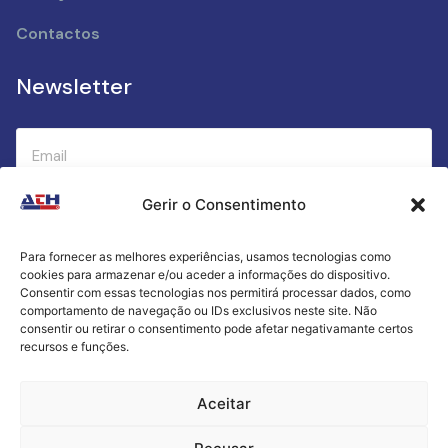
Contactos
Newsletter
Gerir o Consentimento
Submeter
Para fornecer as melhores experiências, usamos tecnologias como
cookies para armazenar e/ou aceder a informações do dispositivo.
Criamos a cozinha perfeita para o seu sucesso
Consentir com essas tecnologias nos permitirá processar dados, como
gastronómico!
comportamento de navegação ou IDs exclusivos neste site. Não
consentir ou retirar o consentimento pode afetar negativamante certos
recursos e funções.
Política de Privacidade
Aceitar
Termos e Condições