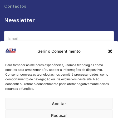
Contactos
Newsletter
Gerir o Consentimento
Submeter
Para fornecer as melhores experiências, usamos tecnologias como
cookies para armazenar e/ou aceder a informações do dispositivo.
Criamos a cozinha perfeita para o seu sucesso
Consentir com essas tecnologias nos permitirá processar dados, como
gastronómico!
comportamento de navegação ou IDs exclusivos neste site. Não
consentir ou retirar o consentimento pode afetar negativamante certos
recursos e funções.
Política de Privacidade
Aceitar
Termos e Condições
Recusar
Livro de Reclamações