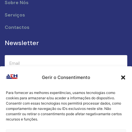
Sobre Nós
Serviços
Contactos
Newsletter
Gerir o Consentimento
Submeter
Para fornecer as melhores experiências, usamos tecnologias como
cookies para armazenar e/ou aceder a informações do dispositivo.
Criamos a cozinha perfeita para o seu sucesso
Consentir com essas tecnologias nos permitirá processar dados, como
gastronómico!
comportamento de navegação ou IDs exclusivos neste site. Não
consentir ou retirar o consentimento pode afetar negativamante certos
recursos e funções.
Política de Privacidade